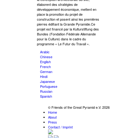
élaborent des stratégies de
développement économique, mettent en
place la promotion du projet de
construction et posent ainsi les premières
pierres édifiant la Grande Pyramide.Ce
projet est financé par la Kulturstiftung des
Bundes (Fondation Fédérale Allemande
pour la Culture) dans le cadre du
programme « Le Futur du Travail ».
Arabic
Chinese
English
French
German
Hindi
Japanese
Portuguese
Russian
Spanish
© Friends of the Great Pyramid e.V. 2026
Home
About
Press
Contact / Imprint