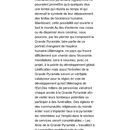
pouvaient promettre qu’à quelques élus
une tombe qui résista au temps et qui
devenait le symbole de leur dépassement
des limites de l’existence humaine.
Maintenant, cette possibilité est ouverte à
tout le monde.Au lieu d’enterrer nos corps
ou de disperser leurs cendres, nous
pouvons, par les pierres qui composent la
Grande Pyramide, faire partie de ce
portrait changeant de l’espèce
humaine.L’Allemagne, ce pays qui trouve
difficilement son chemin dans l’économie
mondialisée, sera à nouveau, avec ce
projet, à la pointe du développement global.
L’édification mais aussi l’entretien de la
Grande Pyramide seront un véritable
catalyseur pour la région en voie de
développement qu’est l’Allemagne de
l’Est.Des milliers de personnes viendront
chaque année à la Grande Pyramide afin
de visiter leurs tombeaux potentiels ou
participer à des funérailles. Des églises et
des communautés religieuses du monde
entier vont s’implanter face à la pyramide :
les retombées sur l’emploi dans le secteur
de services seront considérables.« Les
Amis de la Grande Pyramide » travaillent à
la conception architecturale du site,